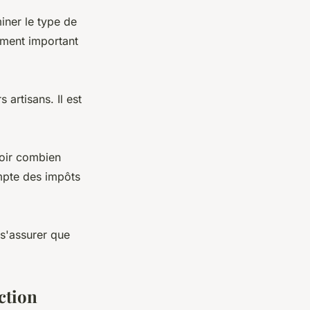
miner le type de
ement important
 artisans. Il est
voir combien
mpte des impôts
t s'assurer que
ction