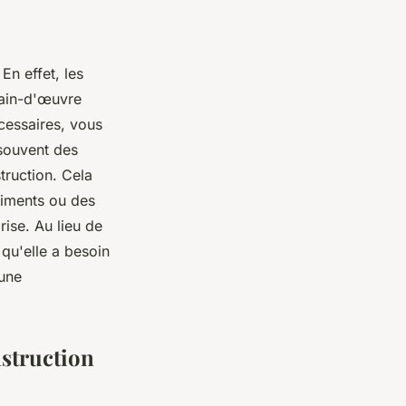
En effet, les
main-d'œuvre
écessaires, vous
 souvent des
truction. Cela
timents ou des
ise. Au lieu de
 qu'elle a besoin
 une
nstruction