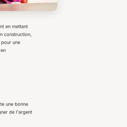
ent en mettant
n construction,
t pour une
 en
site une bonne
gner de l'argent