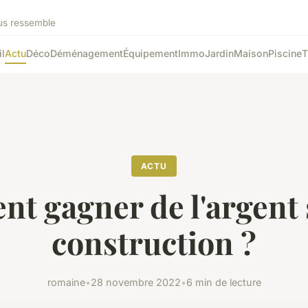
ous ressemble
l
Actu
Déco
Déménagement
Équipement
Immo
Jardin
Maison
Piscine
T
ACTU
t gagner de l'argent 
construction ?
romaine
•
28 novembre 2022
•
6 min de lecture