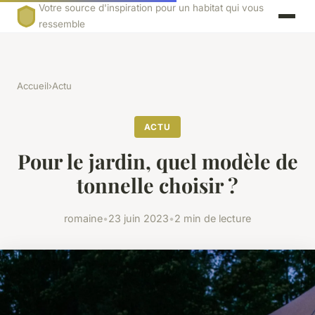
Votre source d'inspiration pour un habitat qui vous
ressemble
Accueil
›
Actu
ACTU
Pour le jardin, quel modèle de
tonnelle choisir ?
romaine
•
23 juin 2023
•
2 min de lecture